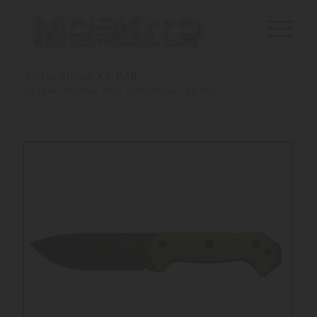
Archív ehhez: KA-BAR
Ön itt áll:
Kezdőlap
/
Kés
/
Chris Reeve
/
KA-BAR