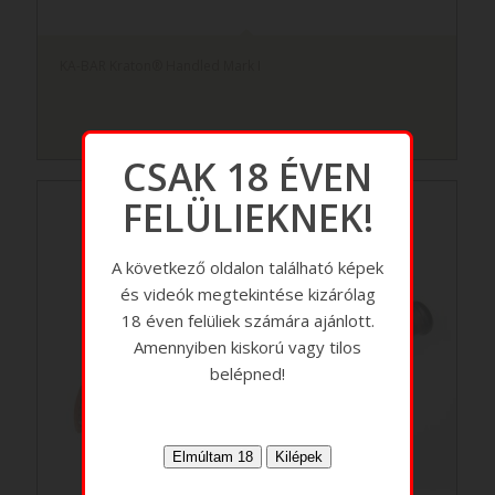
KA-BAR Kraton® Handled Mark I
CSAK 18 ÉVEN
FELÜLIEKNEK!
A következő oldalon található képek
és videók megtekintése kizárólag
18 éven felüliek számára ajánlott.
Amennyiben kiskorú vagy tilos
belépned!