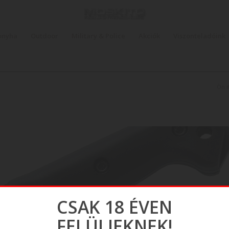
onyha
Outdoor
Military & Police
Akciók
Viszonteladóink
Ön it
CSAK 18 ÉVEN
FELÜLIEKNEK!