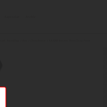
Kapcsolat
Archív
t áll:
Kezdőlap
/
Kés
/
Chris Reeve
/
KA-BAR Becker Short Drop Point