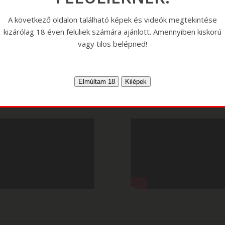
A következő oldalon található képek és videók megtekintése
kizárólag 18 éven felüliek számára ajánlott. Amennyiben kiskorú
vagy tilos belépned!