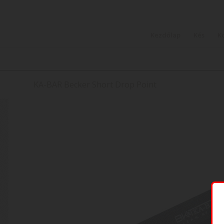
Kezdőlap
Kés
K
KA-BAR Becker Short Drop Point