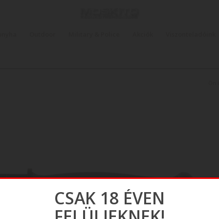
onyha
Outdoor
Military & Police
Akciók
Viszonteladóink
Ön it
CSAK 18 ÉVEN
FELÜLIEKNEK!