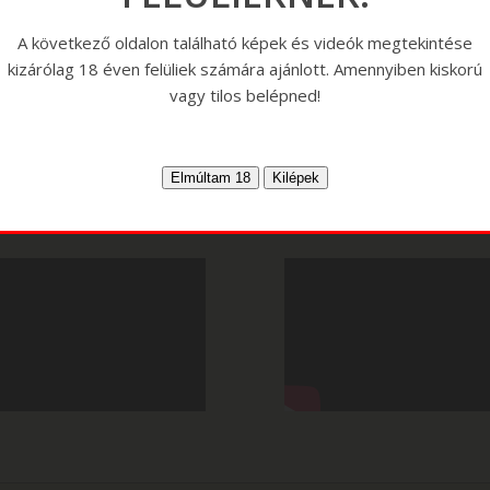
A következő oldalon található képek és videók megtekintése
kizárólag 18 éven felüliek számára ajánlott. Amennyiben kiskorú
vagy tilos belépned!