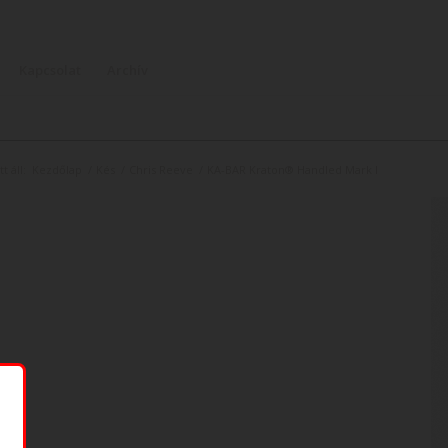
Kapcsolat
Archív
t áll:
Kezdőlap
/
Kés
/
Chris Reeve
/
KA-BAR Kraton® Handled Mark I