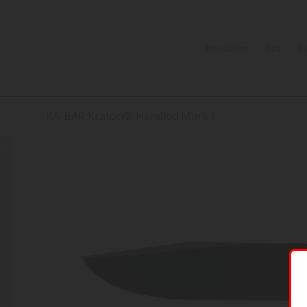
Kezdőlap
Kés
K
KA-BAR Kraton® Handled Mark I