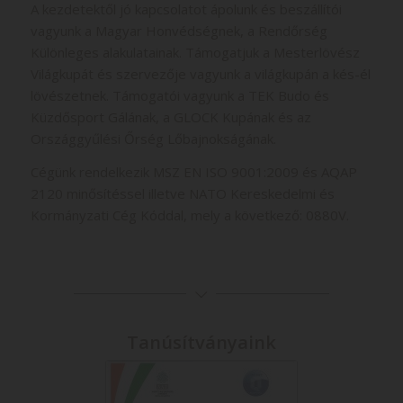
A kezdetektől jó kapcsolatot ápolunk és beszállítói
vagyunk a Magyar Honvédségnek, a Rendőrség
Különleges alakulatainak. Támogatjuk a Mesterlövész
Világkupát és szervezője vagyunk a világkupán a kés-él
lövészetnek. Támogatói vagyunk a TEK Budo és
Küzdősport Gálának, a GLOCK Kupának és az
Országgyűlési Őrség Lőbajnokságának.
Cégünk rendelkezik MSZ EN ISO 9001:2009 és AQAP
2120 minősítéssel illetve NATO Kereskedelmi és
Kormányzati Cég Kóddal, mely a következő: 0880V.
Tanúsítványaink