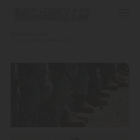
Military & Police
Ön itt áll:
Kezdőlap
/
Military & Police
MILITARY