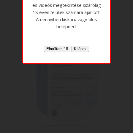
és videók megtekintése kizárólag
18 éven felüliek számára ajánlott.
Amennyiben kiskorú vagy tilos
belépned!