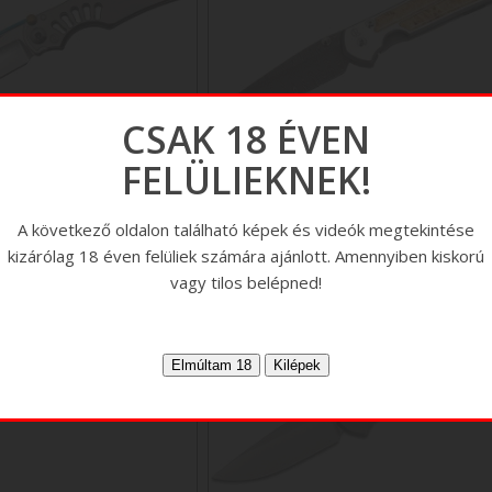
CSAK 18 ÉVEN
FELÜLIEKNEK!
CRK TiLock
CRK Large Sebanza 21
A következő oldalon található képek és videók megtekintése
kizárólag 18 éven felüliek számára ajánlott. Amennyiben kiskorú
vagy tilos belépned!