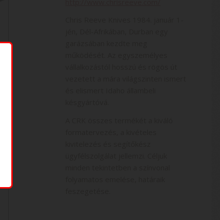
http://www.chrisreeve.com/
Chris Reeve Knives 1984. január 1-
jén, Dél-Afrikában, Durban egy
garázsában kezdte meg
működését. Az egyszemélyes
vállalkozástól hosszú és rögös út
vezetett a mára világszinten ismert
és elismert Idaho állambeli
késgyártóvá.
A CRK összes termékét a kiváló
formatervezés, a kivételes
kivitelezés és segítőkész
ügyfélszolgálat jellemzi. Céljuk
minden tekintetben a színvonal
folyamatos emelése, határaik
feszegetése.