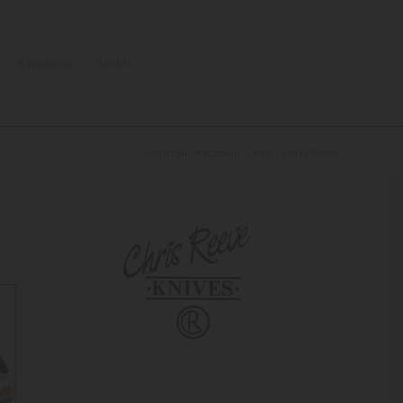
Kapcsolat
Archív
Ön itt áll:
Kezdőlap
/
Kés
/
Chris Reeve