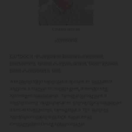
Czurkó István
ügyvezető
OUTDOOR részlegünkön katonai bakancsokat,
távcsöveket, katonai és egyéb órákat, tábori ágyakat,
túlélő eszközöket is talál.
A kezdetektől jó kapcsolatot ápolunk és beszállítói
vagyunk a Magyar Honvédségnek, a Rendőrség
Különleges alakulatainak. Támogatója vagyunk a
Mesterlövész Világkupának és szervezője a világkupán
a kés-él lövészetnek, támogatjuk a TEK Budo és
Küzdősport Gálát, a GLOCK Kupát és az
Országgyűlési Őrség Lőbajnokságát.