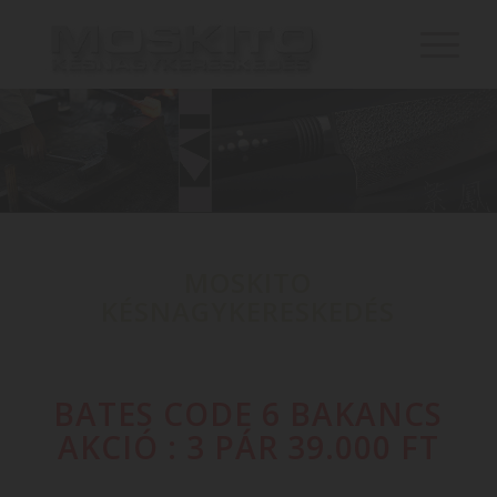
MOSKITO
KÉSNAGYKERESKEDÉS
BATES CODE 6 BAKANCS
AKCIÓ : 3 PÁR 39.000 FT