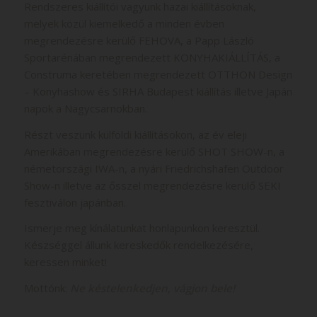
Rendszeres kiállítói vagyunk hazai kiállításoknak,
melyek közül kiemelkedő a minden évben
megrendezésre kerülő FEHOVA, a Papp László
Sportarénában megrendezett KONYHAKIÁLLÍTÁS, a
Construma keretében megrendezett OTTHON Design
– Konyhashow és SIRHA Budapest kiállítás illetve Japán
napok a Nagycsarnokban.
Részt veszünk külföldi kiállításokon, az év eleji
Amerikában megrendezésre kerülő SHOT SHOW-n, a
németországi IWA-n, a nyári Friedrichshafen Outdoor
Show-n illetve az ősszel megrendezésre kerülő SEKI
fesztiválon japánban.
Ismerje meg kínálatunkat honlapunkon keresztül.
Készséggel állunk kereskedők rendelkezésére,
keressen minket!
Mottónk:
Ne késtelenkedjen, vágjon bele!