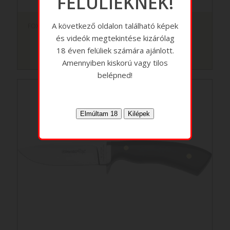
FELÜLIEKNEK!
A következő oldalon található képek
FOX “STILETTO” kés
és videók megtekintése kizárólag
18 éven felüliek számára ajánlott.
Amennyiben kiskorú vagy tilos
belépned!