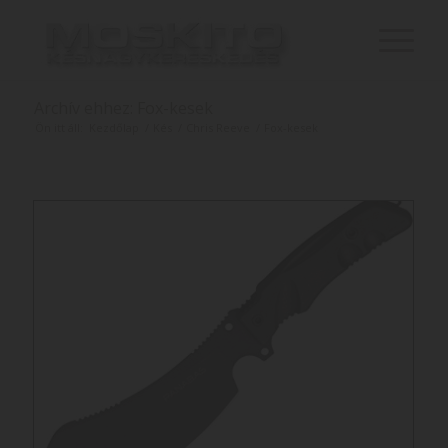
Archív ehhez: Fox-kesek
Ön itt áll:
Kezdőlap
/
Kés
/
Chris Reeve
/
Fox-kesek