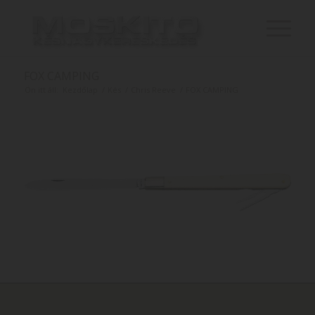
FOX CAMPING
Ön itt áll:
Kezdőlap
/
Kés
/
Chris Reeve
/
FOX CAMPING