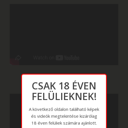
CSAK 18 ÉVEN
FELÜLIEKNEK!
A következő oldalon található képek
és videók megtekintése kizárólag
18 éven felüliek számára ajánlott.