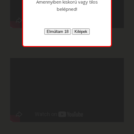
Amennyiben kiskorú vagy tilos
belépned!