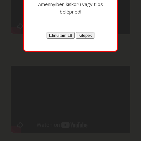
Amennyiben kiskorú vagy tilos
belépned!