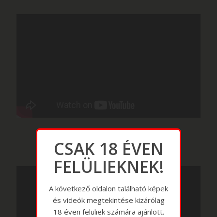
CSAK 18 ÉVEN
FELÜLIEKNEK!
A következő oldalon található képek
és videók megtekintése kizárólag
18 éven felüliek számára ajánlott.