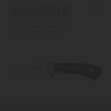
FOX „BLACK FOX” vadászkés
Ön itt áll:
Kezdőlap
/
Kés
/
Chris Reeve
/
FOX „BLACK FOX” vadászkés