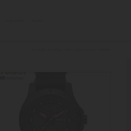
Kapcsolat
Archív
Ön itt áll:
Kezdőlap
/
Kés
/
Chris Reeve
/
TRASER