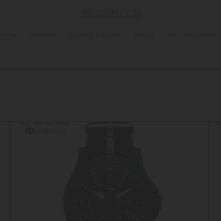
onyha
Outdoor
Military & Police
Akciók
Viszonteladóink