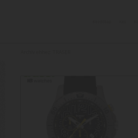
Kezdőlap
Kés
K
Archív ehhez: TRASER