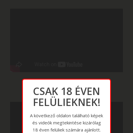
CSAK 18 ÉVEN
FELÜLIEKNEK!
A következő oldalon található képek
és videók megtekintése kizárólag
18 éven felüliek számára ajánlott.