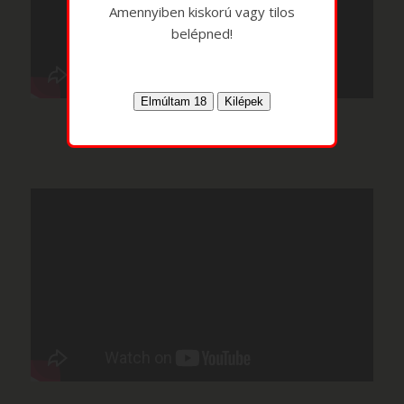
Amennyiben kiskorú vagy tilos
belépned!