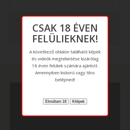
KA-BAR Cutlass Machete Black
CSAK 18 ÉVEN
FELÜLIEKNEK!
A következő oldalon található képek
és videók megtekintése kizárólag
18 éven felüliek számára ajánlott.
Amennyiben kiskorú vagy tilos
belépned!