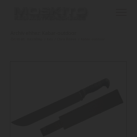
Archív ehhez: Kabar-outdoor
Ön itt áll:
Kezdőlap
/
Kés
/
Chris Reeve
/
Kabar-outdoor