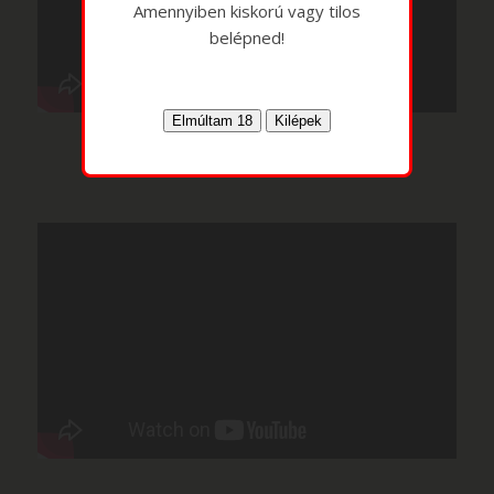
Amennyiben kiskorú vagy tilos
belépned!