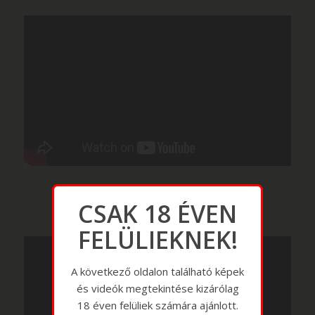
CSAK 18 ÉVEN
FELÜLIEKNEK!
A következő oldalon található képek
és videók megtekintése kizárólag
18 éven felüliek számára ajánlott.