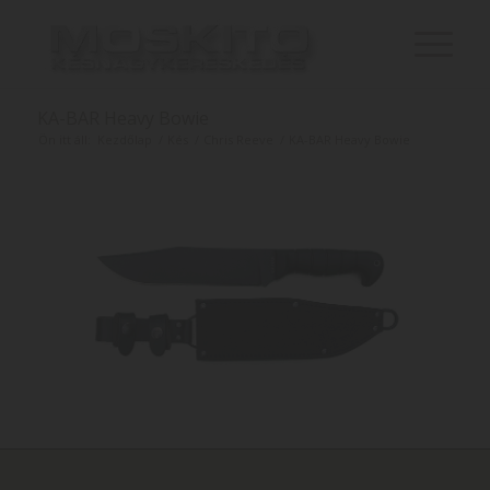
KA-BAR Heavy Bowie
Ön itt áll:
Kezdőlap
/
Kés
/
Chris Reeve
/
KA-BAR Heavy Bowie