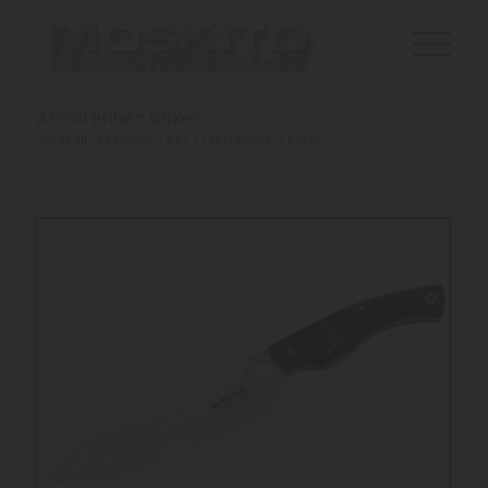
Archív ehhez: Boker
Ön itt áll:
Kezdőlap
/
Kés
/
Chris Reeve
/
Boker