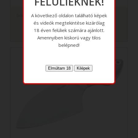
FELÜLIEKNEK!
A következő oldalon található képek
Böker Forge késblokk
és videók megtekintése kizárólag
18 éven felüliek számára ajánlott.
Amennyiben kiskorú vagy tilos
belépned!