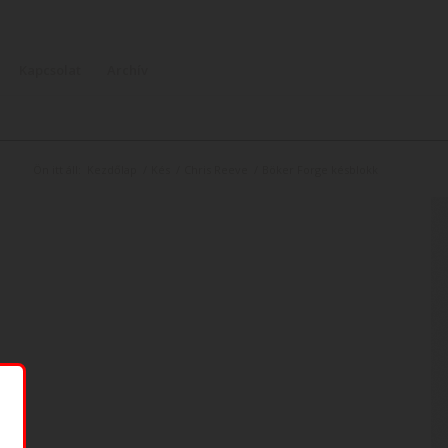
Kapcsolat
Archív
Ön itt áll:
Kezdőlap
/
Kés
/
Chris Reeve
/
Böker Forge késblokk