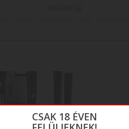
onyha
Outdoor
Military & Police
Akciók
Viszonteladóink
CSAK 18 ÉVEN
FELÜLIEKNEK!