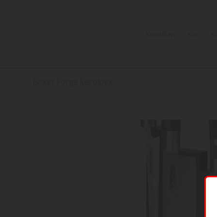
Kezdőlap
Kés
K
Böker Forge késblokk