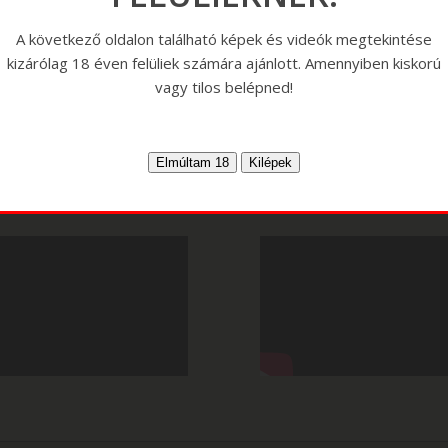
A következő oldalon található képek és videók megtekintése
kizárólag 18 éven felüliek számára ajánlott. Amennyiben kiskorú
vagy tilos belépned!