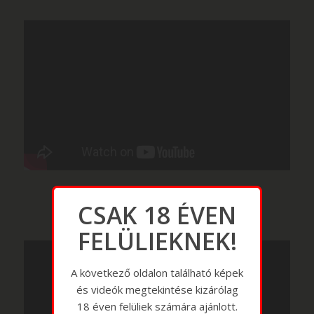
CSAK 18 ÉVEN
FELÜLIEKNEK!
A következő oldalon található képek
és videók megtekintése kizárólag
18 éven felüliek számára ajánlott.