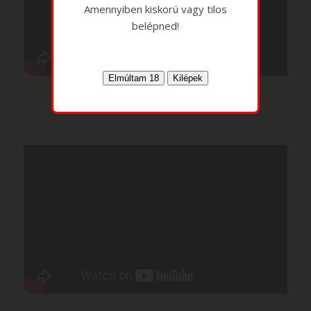
Amennyiben kiskorú vagy tilos
belépned!