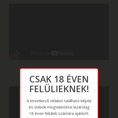
CSAK 18 ÉVEN
FELÜLIEKNEK!
A következő oldalon található képek
és videók megtekintése kizárólag
18 éven felüliek számára ajánlott.