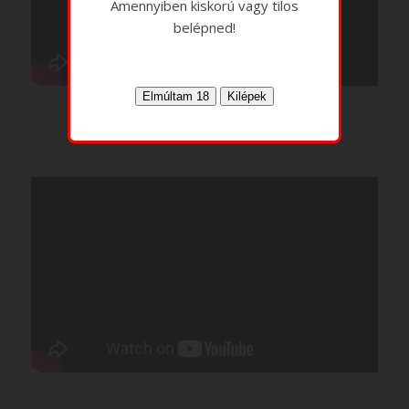
Amennyiben kiskorú vagy tilos
belépned!