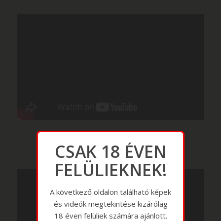
CSAK 18 ÉVEN
FELÜLIEKNEK!
A következő oldalon található képek
és videók megtekintése kizárólag
18 éven felüliek számára ajánlott.