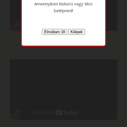
Amennyiben kiskorú vagy tilos
belépned!