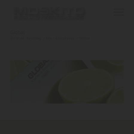
Global
Ön itt áll:
Kezdőlap
/
Kés
/
Chris Reeve
/
Global