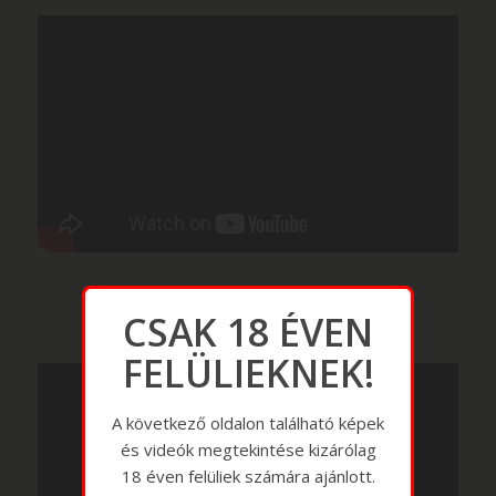
CSAK 18 ÉVEN
FELÜLIEKNEK!
A következő oldalon található képek
és videók megtekintése kizárólag
18 éven felüliek számára ajánlott.