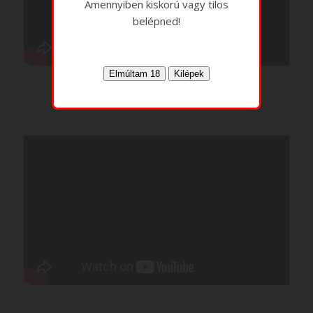
Amennyiben kiskorú vagy tilos
belépned!