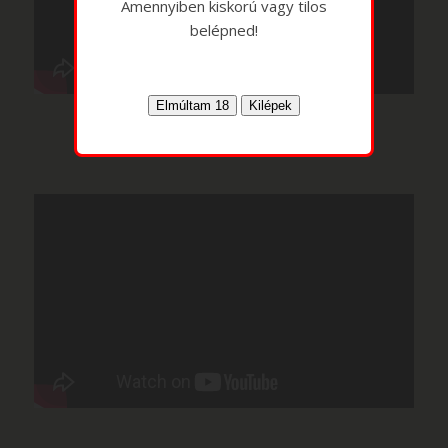
Amennyiben kiskorú vagy tilos
belépned!