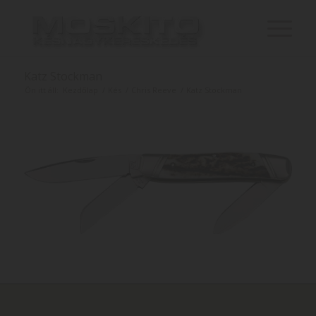
Katz Stockman
Ön itt áll:
Kezdőlap
/
Kés
/
Chris Reeve
/
Katz Stockman