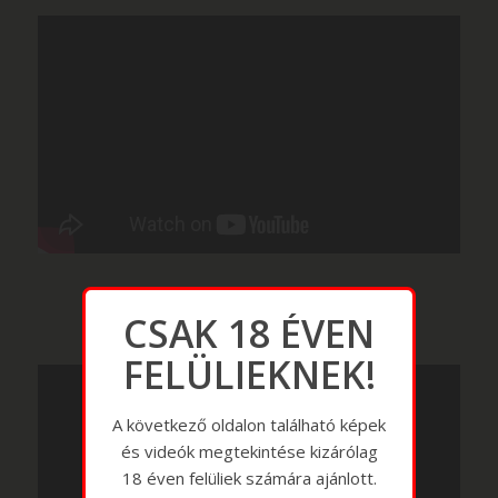
CSAK 18 ÉVEN
FELÜLIEKNEK!
A következő oldalon található képek
és videók megtekintése kizárólag
18 éven felüliek számára ajánlott.