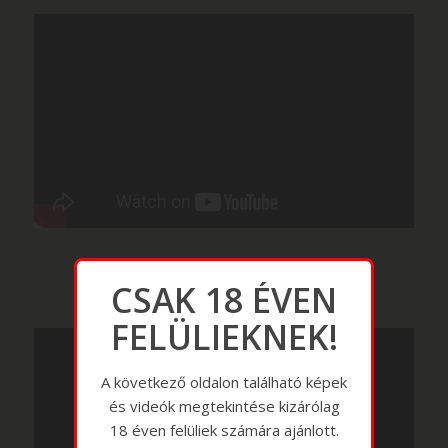
CSAK 18 ÉVEN
FELÜLIEKNEK!
A következő oldalon található képek
és videók megtekintése kizárólag
18 éven felüliek számára ajánlott.