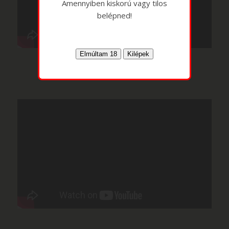
Amennyiben kiskorú vagy tilos
belépned!