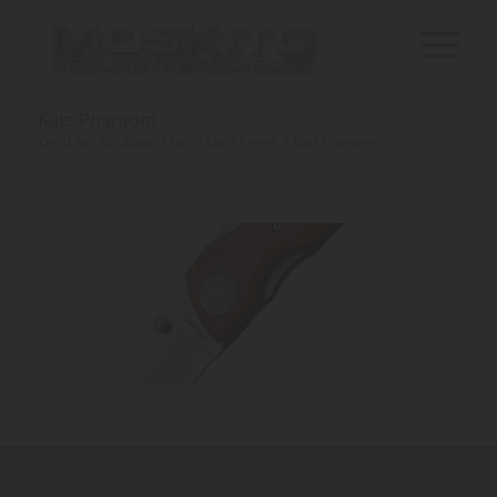
Katz Phantom
Ön itt áll:
Kezdőlap
/
Kés
/
Chris Reeve
/
Katz Phantom