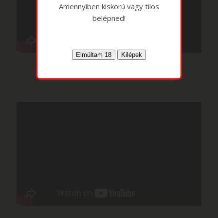
Amennyiben kiskorú vagy tilos
belépned!