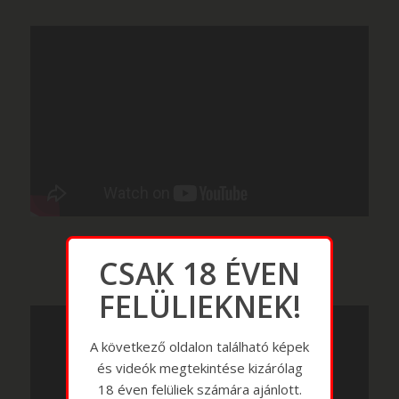
CSAK 18 ÉVEN
FELÜLIEKNEK!
A következő oldalon található képek
és videók megtekintése kizárólag
18 éven felüliek számára ajánlott.