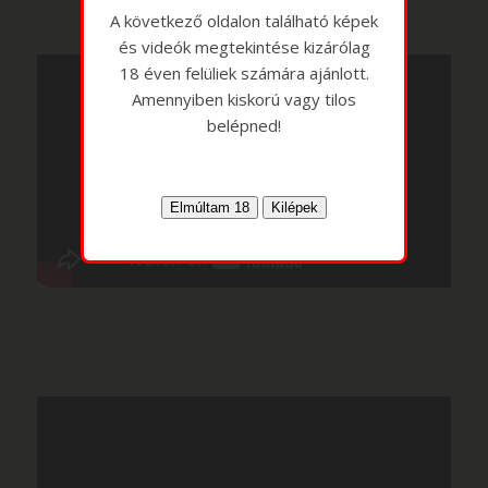
A következő oldalon található képek
és videók megtekintése kizárólag
18 éven felüliek számára ajánlott.
Amennyiben kiskorú vagy tilos
belépned!