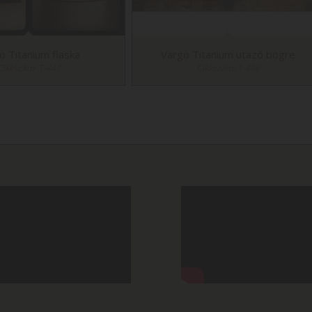
o Titanium flaska
Vargo Titanium utazó bögre
Cikkszám: T-447
Cikkszám: T-406