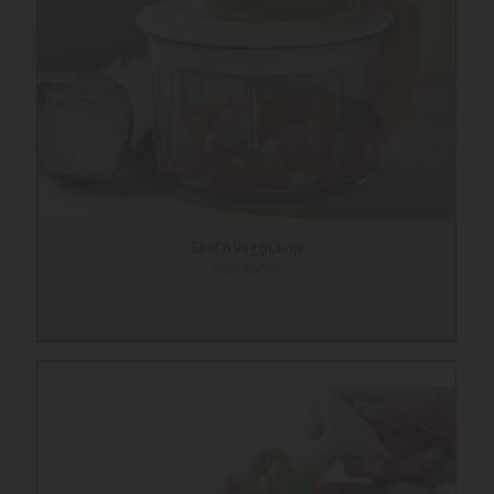
Chef'n VeggiChop
kézi aprító