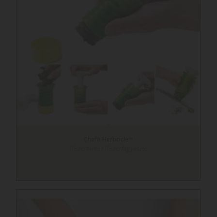
Chef’n Herbcicle™
fűszertartó / fűszerfagyasztó