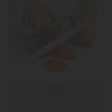
Chef’n Pull’n Slice
szeletelő