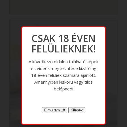
CSAK 18 ÉVEN
FELÜLIEKNEK!
A következő oldalon található képek
és videók megtekintése kizárólag
18 éven felüliek számára ajánlott.
Amennyiben kiskorú vagy tilos
belépned!