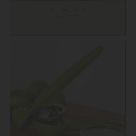
Chef’n Garlic Zoom™
fokhagyma aprító