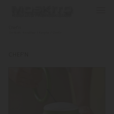
Chef’n
Ön itt áll:
Kezdőlap
/
Konyha
/
Chef’n
CHEF’N