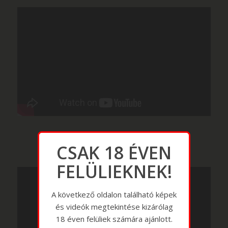
CSAK 18 ÉVEN
FELÜLIEKNEK!
A következő oldalon található képek
és videók megtekintése kizárólag
18 éven felüliek számára ajánlott.