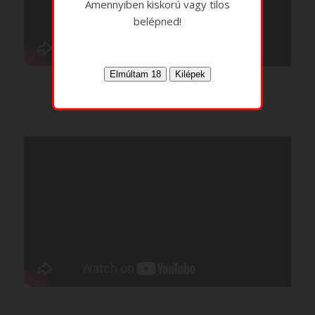
Amennyiben kiskorú vagy tilos
belépned!