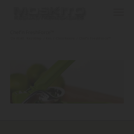
Chef’n FreshForce™
Ön itt áll:
Kezdőlap
/
Kés
/
Chris Reeve
/
Chef’n FreshForce™