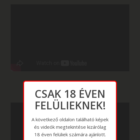
CSAK 18 ÉVEN
FELÜLIEKNEK!
A következő oldalon található képek
és videók megtekintése kizárólag
18 éven felüliek számára ajánlott.