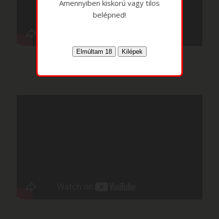
Amennyiben kiskorú vagy tilos
belépned!