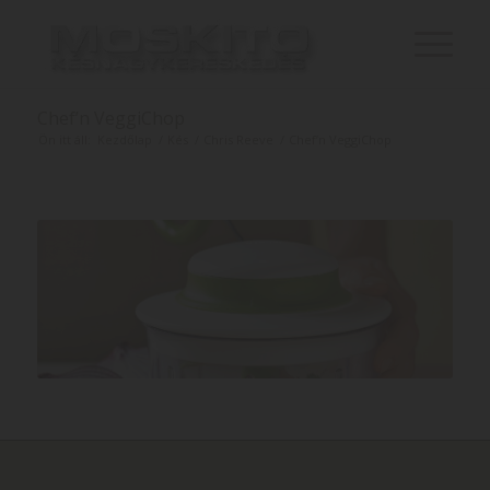
Chef’n VeggiChop
Ön itt áll:
Kezdőlap
/
Kés
/
Chris Reeve
/
Chef’n VeggiChop