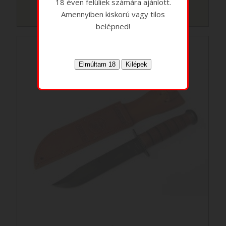
18 éven felüliek számára ajánlott.
Amennyiben kiskorú vagy tilos
belépned!