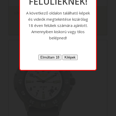
FELÜLIEKNEK!
A következő oldalon található képek
UZI Tritium Protector
és videók megtekintése kizárólag
18 éven felüliek számára ajánlott.
Amennyiben kiskorú vagy tilos
belépned!