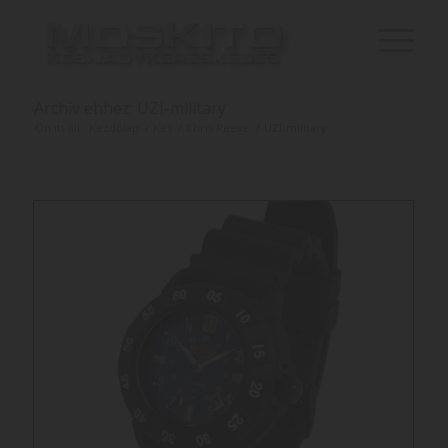
Archív ehhez: UZI-military
Ön itt áll:
Kezdőlap
/
Kés
/
Chris Reeve
/
UZI-military