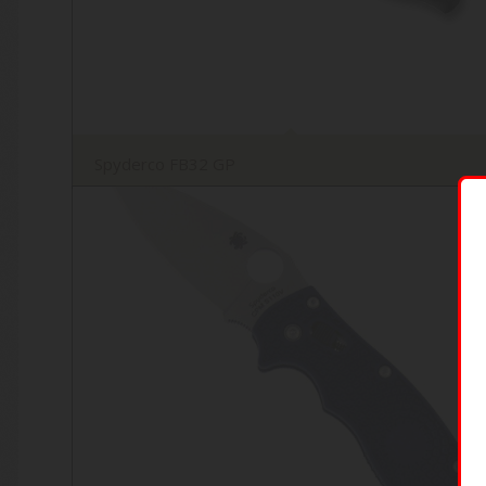
Spyderco FB32 GP