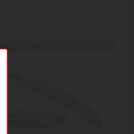
Spyderco Tenacious