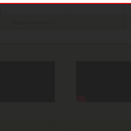
Spyderco Matriarch 2
© Copyright -
Moskito