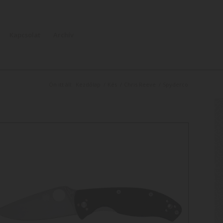
Kapcsolat
Archív
Ön itt áll:
Kezdőlap
/
Kés
/
Chris Reeve
/
Spyderco