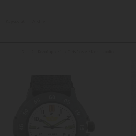
Kapcsolat
Archív
Ön itt áll:
Kezdőlap
/
Kés
/
Chris Reeve
/
Kiemelt police