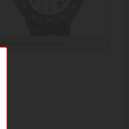
UZI Tritium Protector katonai óra