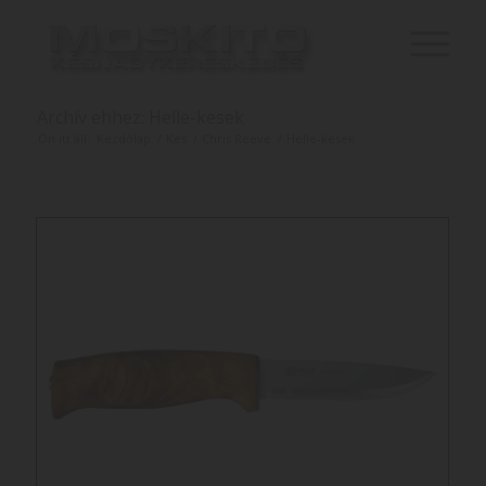
Archív ehhez: Helle-kesek
Ön itt áll:
Kezdőlap
/
Kés
/
Chris Reeve
/
Helle-kesek