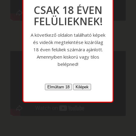
CSAK 18 ÉVEN
FELÜLIEKNEK!
A következő oldalon található képek
és videók megtekintése kizárólag
18 éven felüliek számára ajánlott.
Amennyiben kiskorú vagy tilos
belépned!