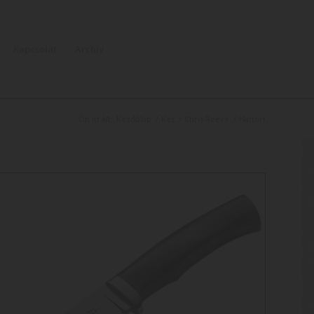
Kapcsolat
Archív
Ön itt áll:
Kezdőlap
/
Kés
/
Chris Reeve
/
Hattori