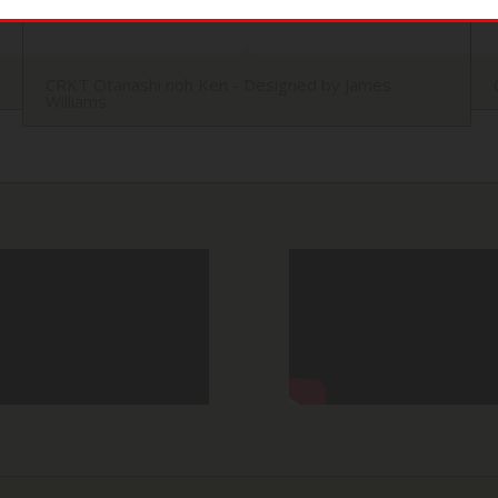
CRKT Otanashi noh Ken - Designed by James
Williams