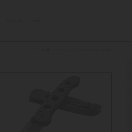
Kapcsolat
Archív
Ön itt áll:
Kezdőlap
/
Kés
/
Chris Reeve
/
CRKT