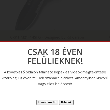
CRKT M21-14SFG - Designed by Kit Carson
CSAK 18 ÉVEN
FELÜLIEKNEK!
A következő oldalon található képek és videók megtekintése
kizárólag 18 éven felüliek számára ajánlott. Amennyiben kiskorú
vagy tilos belépned!