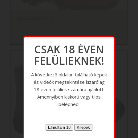
BATES 2950 bakancs
CSAK 18 ÉVEN
FELÜLIEKNEK!
A következő oldalon található képek
és videók megtekintése kizárólag
18 éven felüliek számára ajánlott.
Amennyiben kiskorú vagy tilos
belépned!