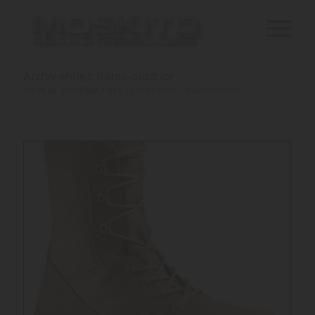
Archív ehhez: Bates-outdoor
Ön itt áll:
Kezdőlap
/
Kés
/
Chris Reeve
/
Bates-outdoor