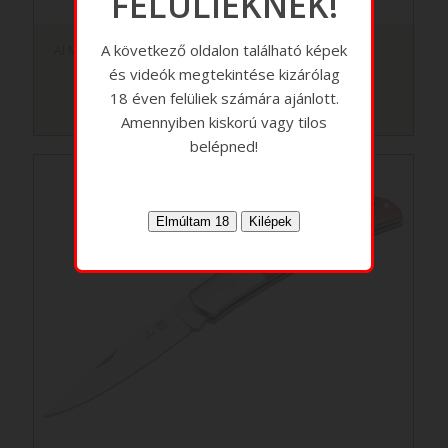
FELÜLIEKNEK!
A következő oldalon található képek
Al Mar Eagle Heavy
és videók megtekintése kizárólag
18 éven felüliek számára ajánlott.
Amennyiben kiskorú vagy tilos
belépned!