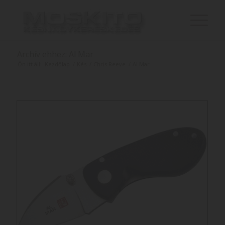
Archív ehhez: Al Mar
Ön itt áll:
Kezdőlap
/
Kés
/
Chris Reeve
/
Al Mar