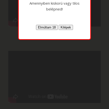
Amennyiben kiskorú vagy tilos
belépned!