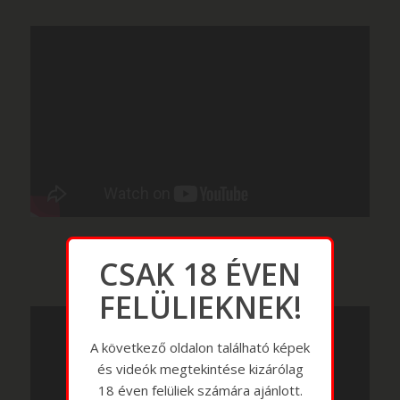
CSAK 18 ÉVEN
FELÜLIEKNEK!
A következő oldalon található képek
és videók megtekintése kizárólag
18 éven felüliek számára ajánlott.