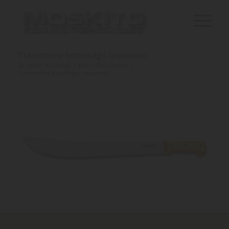
Tramontina bozótvágó (machete)
Ön itt áll:
Kezdőlap
/
Kés
/
Chris Reeve
/
Tramontina bozótvágó (machete)