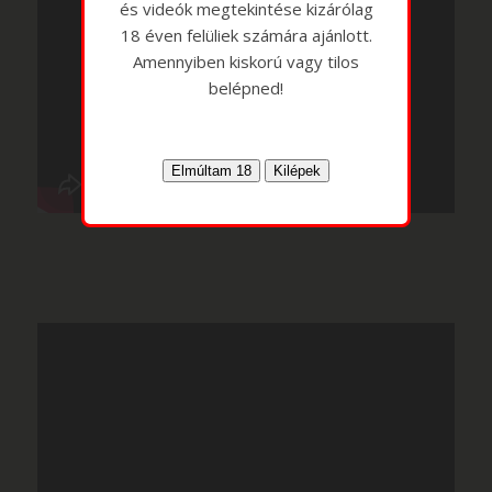
és videók megtekintése kizárólag
18 éven felüliek számára ajánlott.
Amennyiben kiskorú vagy tilos
belépned!