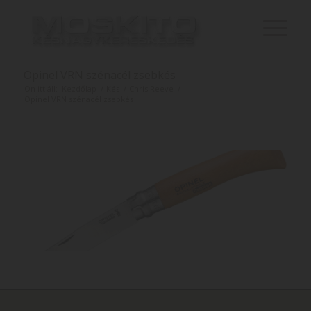
Opinel VRN szénacél zsebkés
Ön itt áll:
Kezdőlap
/
Kés
/
Chris Reeve
/
Opinel VRN szénacél zsebkés