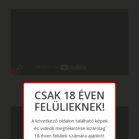
CSAK 18 ÉVEN
FELÜLIEKNEK!
A következő oldalon található képek
és videók megtekintése kizárólag
18 éven felüliek számára ajánlott.