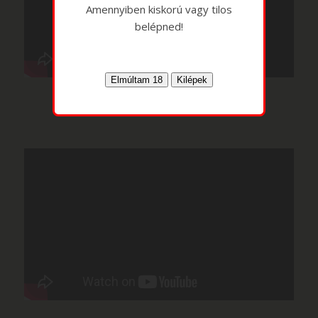
Amennyiben kiskorú vagy tilos
belépned!