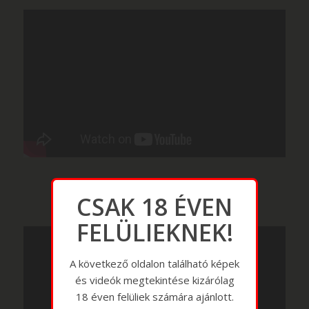
CSAK 18 ÉVEN
FELÜLIEKNEK!
A következő oldalon található képek
és videók megtekintése kizárólag
18 éven felüliek számára ajánlott.