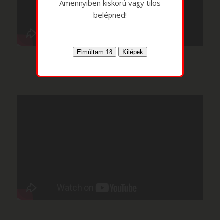
Amennyiben kiskorú vagy tilos
belépned!