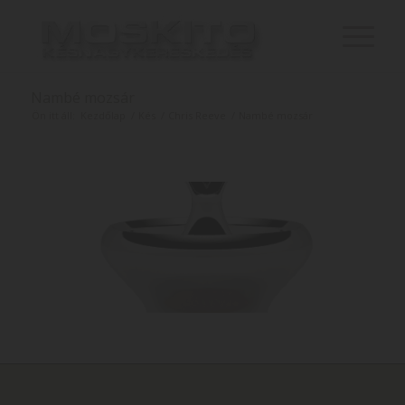
Nambé mozsár
Ön itt áll:
Kezdőlap
/
Kés
/
Chris Reeve
/
Nambé mozsár