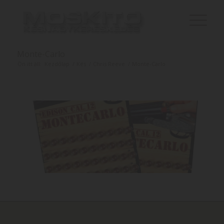
Monte-Carlo
Ön itt áll:
Kezdőlap
/
Kés
/
Chris Reeve
/
Monte-Carlo