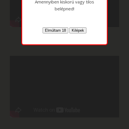
Amennyiben kiskorú vagy tilos
belépned!