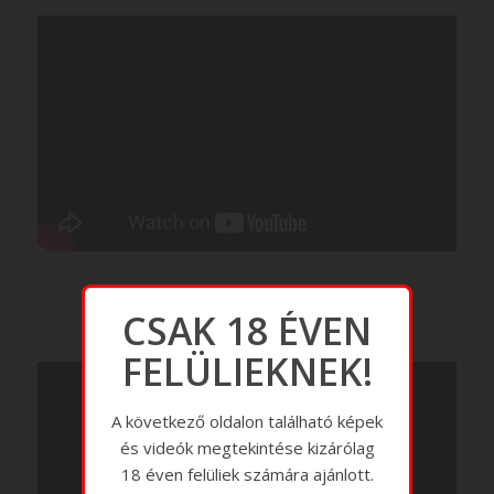
CSAK 18 ÉVEN
FELÜLIEKNEK!
A következő oldalon található képek
és videók megtekintése kizárólag
18 éven felüliek számára ajánlott.