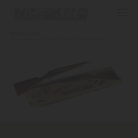
Monte-Carlo
Ön itt áll:
Kezdőlap
/
Kés
/
Chris Reeve
/
Monte-Carlo