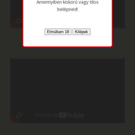
Amennyiben kiskorú vagy tilos
belépned!