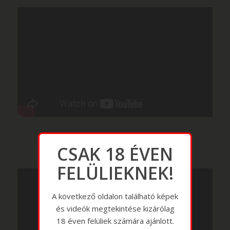
CSAK 18 ÉVEN
FELÜLIEKNEK!
A következő oldalon található képek
és videók megtekintése kizárólag
18 éven felüliek számára ajánlott.