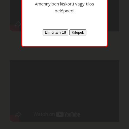
Amennyiben kiskorú vagy tilos
belépned!