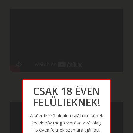
CSAK 18 ÉVEN
FELÜLIEKNEK!
A következő oldalon található képek
és videók megtekintése kizárólag
18 éven felüliek számára ajánlott.