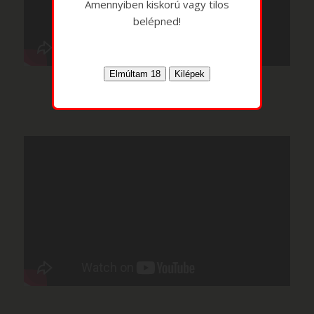
Amennyiben kiskorú vagy tilos
belépned!