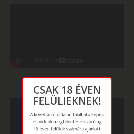
CSAK 18 ÉVEN
FELÜLIEKNEK!
A következő oldalon található képek
és videók megtekintése kizárólag
18 éven felüliek számára ajánlott.