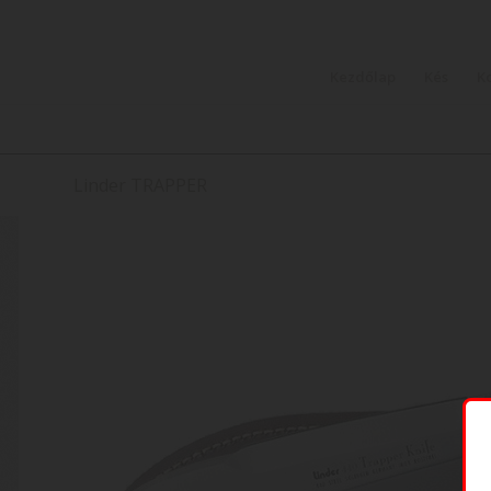
Kezdőlap
Kés
K
Linder TRAPPER