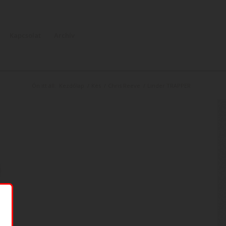
Kapcsolat
Archív
Ön itt áll:
Kezdőlap
/
Kés
/
Chris Reeve
/
Linder TRAPPER