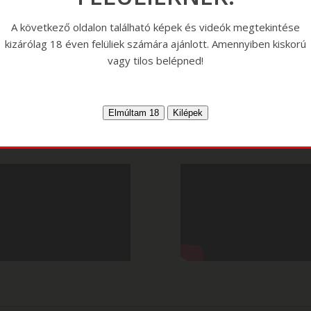
A következő oldalon található képek és videók megtekintése
kizárólag 18 éven felüliek számára ajánlott. Amennyiben kiskorú
vagy tilos belépned!