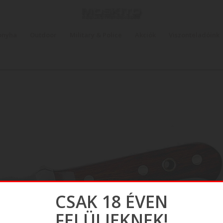
onyha
Outdoor
Military & Police
Akciók
Viszonteladóink
CSAK 18 ÉVEN
FELÜLIEKNEK!