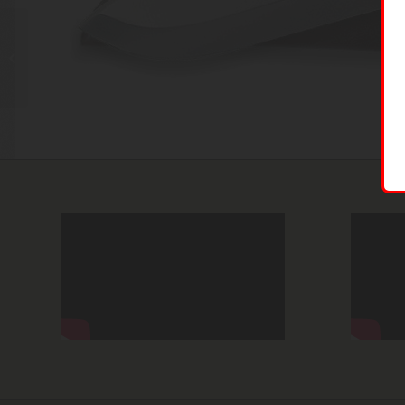
Linder MARK 1&2
LEATHER