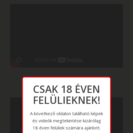
CSAK 18 ÉVEN
FELÜLIEKNEK!
A következő oldalon található képek
és videók megtekintése kizárólag
18 éven felüliek számára ajánlott.