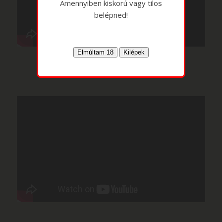
Amennyiben kiskorú vagy tilos
belépned!