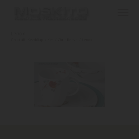
Lenox
Ön itt áll:
Kezdőlap
/
Kés
/
Chris Reeve
/
Lenox