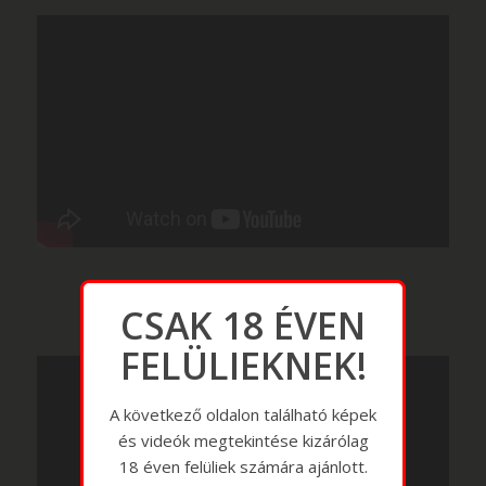
CSAK 18 ÉVEN
FELÜLIEKNEK!
A következő oldalon található képek
és videók megtekintése kizárólag
18 éven felüliek számára ajánlott.