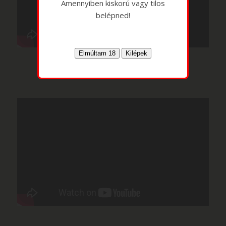
Amennyiben kiskorú vagy tilos
belépned!