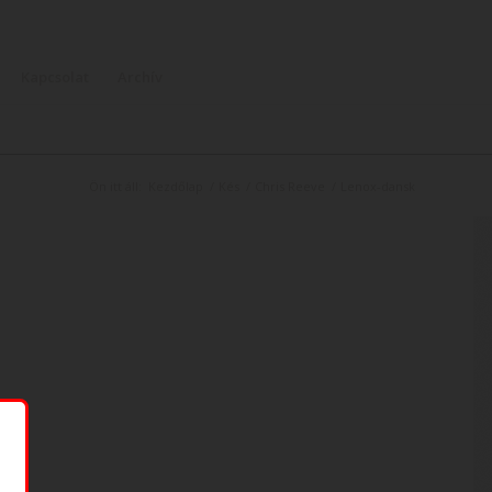
Kapcsolat
Archív
Ön itt áll:
Kezdőlap
/
Kés
/
Chris Reeve
/
Lenox-dansk