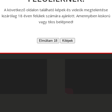
A következő oldalon található képek és videók megtekintése
kizárólag 18 éven felüliek számára ajánlott. Amennyiben kiskorú
vagy tilos belépned!