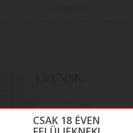
onyha
Outdoor
Military & Police
Akciók
Viszonteladóink
CSAK 18 ÉVEN
FELÜLIEKNEK!