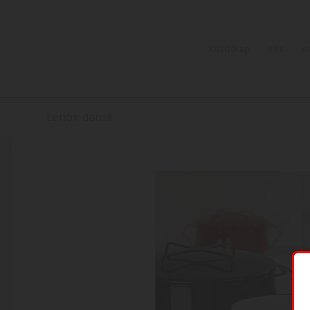
Kezdőlap
Kés
K
Lenox-dansk