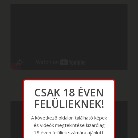
CSAK 18 ÉVEN
FELÜLIEKNEK!
A következő oldalon található képek
és videók megtekintése kizárólag
18 éven felüliek számára ajánlott.