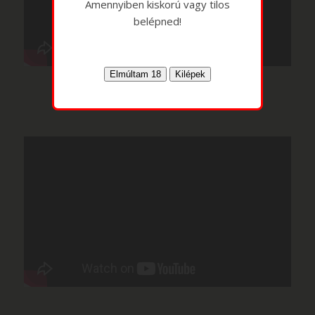
Amennyiben kiskorú vagy tilos
belépned!