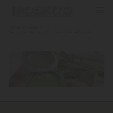
KitchenIQ reszelő
Ön itt áll:
Kezdőlap
/
Kés
/
Chris Reeve
/
KitchenIQ reszelő