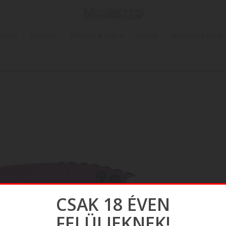
onyha
Outdoor
Military & Police
Akciók
Viszonteladóink
CSAK 18 ÉVEN
FELÜLIEKNEK!