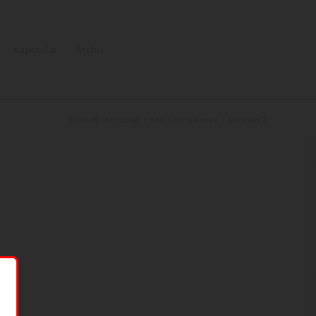
Kapcsolat
Archív
Ön itt áll:
Kezdőlap
/
Kés
/
Chris Reeve
/
Kershaw 2