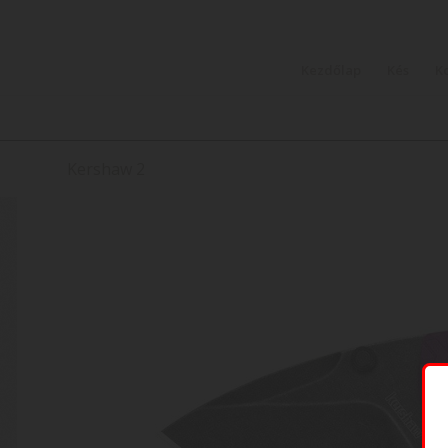
Kezdőlap
Kés
K
Kershaw 2