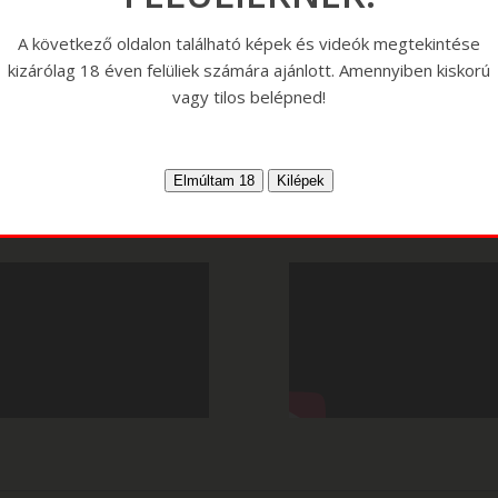
A következő oldalon található képek és videók megtekintése
kizárólag 18 éven felüliek számára ajánlott. Amennyiben kiskorú
vagy tilos belépned!